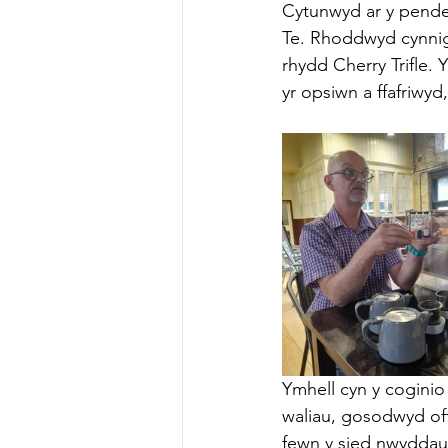
Cytunwyd ar y pende
Te. Rhoddwyd cynnig
rhydd Cherry Trifle.
yr opsiwn a ffafriwyd,
Ymhell cyn y coginio 
waliau, gosodwyd offe
fewn y sied nwyddau