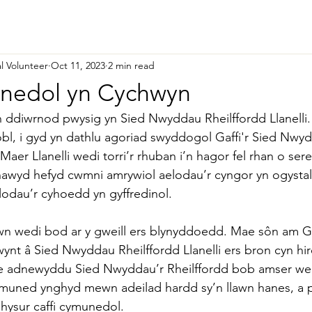
l Volunteer
Oct 11, 2023
2 min read
unedol yn Cychwyn
 ddiwrnod pwysig yn Sied Nwyddau Rheilffordd Llanelli.
obl, i gyd yn dathlu agoriad swyddogol 
Gaffi'r Sied Nwy
Maer Llanelli wedi torri’r rhuban i’n hagor fel rhan o se
awyd hefyd cwmni amrywiol aelodau’r cyngor yn ogystal
lodau’r cyhoedd yn gyffredinol.
n wedi bod ar y gweill ers blynyddoedd. Mae sôn am Gaf
nt â Sied Nwyddau Rheilffordd Llanelli ers bron cyn hir
Mae adnewyddu Sied Nwyddau’r Rheilffordd bob amser we
ymuned ynghyd mewn adeilad hardd sy’n llawn hanes, a p
hysur caffi cymunedol.