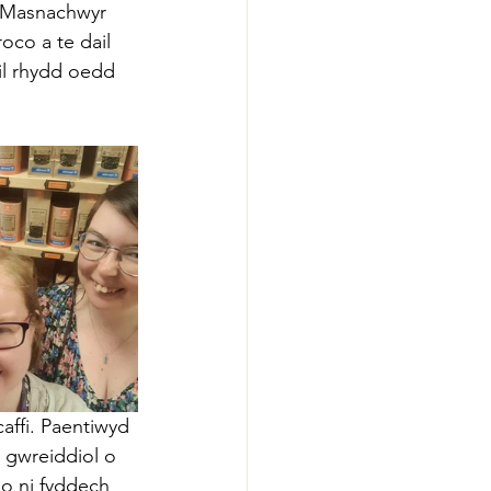
 Masnachwyr 
co a te dail 
il rhydd oedd 
affi. Paentiwyd 
d gwreiddiol o 
o ni fyddech 