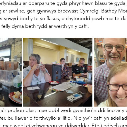
rfyniadau ar ddarparu te gyda phrynhawn blasu te gyda
 ar sawl te, gan gynnwys Brecwast Cymreig, Bathdy Moro
 Ystyriwyd bod y te yn flasus, a chytunodd pawb mai te da
 felly dyma beth fydd ar werth yn y caffi.
a'r profion blas, mae pobl wedi gweithio'n ddiflino ar y c
r, bu llawer o forthwylio a llifio. Nid yw'r caffi yn adeila
, mae wedi ei ychwanegu yn ddiweddar. Eto i edrych arn