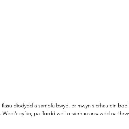
 flasu diodydd a samplu bwyd, er mwyn sicrhau ein bod 
. Wedi'r cyfan, pa ffordd well o sicrhau ansawdd na thrwy