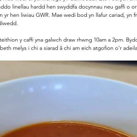
do linellau hardd hen swyddfa docynnau neu gaffi o or
n yr hen liwiau GWR. Mae wedi bod yn llafur cariad, yn 
 diwedd.
teithion y caffi yna galwch draw rhwng 10am a 2pm. Byd
eth melys i chi a siarad â chi am eich atgofion o'r adei