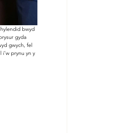
u hylendid bwyd 
brysur gyda 
yd gwych, fel 
 i’w prynu yn y 