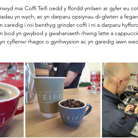
nwyd mai Coffi Teifi oedd y ffordd ymlaen ar gyfer eu coff
iadau yn wych, ac yn darparu opsiynau di-glwten a fega
caredig i roi benthyg grinder coffi i ni a darparu hyfford
ein bod yn gwybod y gwahaniaeth rhwng latte a cappucci
yn cyflenwi rhagor o gynhwysion ac yn garedig iawn wed