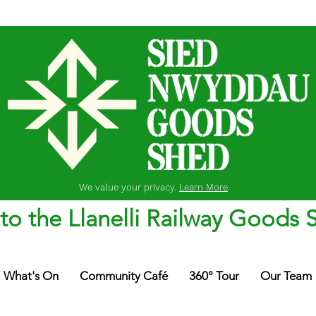
We value your privacy.
Learn More
.
o the Llanelli Railway Goods 
What's On
Community Café
360° Tour
Our Team