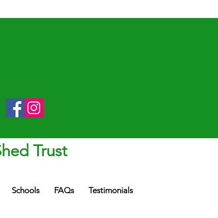
Shed Trust
Schools
FAQs
Testimonials