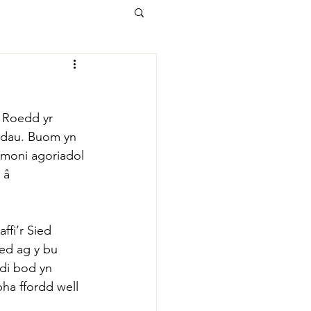
 Roedd yr 
ddau
. Buom yn 
remoni agoriadol 
 â 
fi’r Sied 
ed ag y bu 
di bod yn 
ha ffordd well 