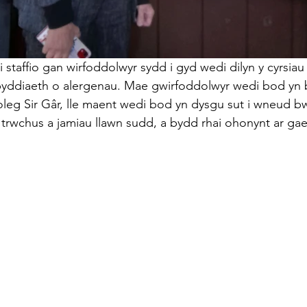
ei staffio gan wirfoddolwyr sydd i gyd wedi dilyn y cyrsia
yddiaeth o alergenau. Mae gwirfoddolwyr wedi bod yn 
eg Sir Gâr, lle maent wedi bod yn dysgu sut i wneud bw
i trwchus a jamiau llawn sudd, a bydd rhai ohonynt ar gael