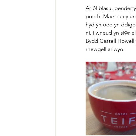
Ar ôl blasu, penderfy
poeth. Mae eu cyfun
hyd yn oed yn ddigon 
ni, i wneud yn siŵr 
Bydd Castell Howell 
rhewgell arlwyo.