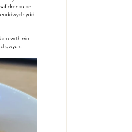
saf drenau ac 
freuddwyd sydd 
dem wrth ein 
lad gwych.