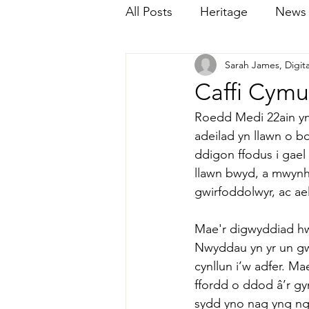
All Posts
Heritage
News
Sarah James, Digita
Caffi Cym
Roedd Medi 22ain yn
adeilad yn llawn o b
ddigon ffodus i gael 
llawn bwyd, a mwynh
gwirfoddolwyr, ac ae
Mae'r digwyddiad hw
Nwyddau yn yr un gwy
cynllun i’w adfer. 
ffordd o ddod â’r g
sydd yno nag yng ng