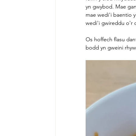
yn gwybod. Mae gand
mae wedi'i baentio y
wedi'i gwireddu o'r
Os hoffech flasu dan
bodd yn gweini rhywb