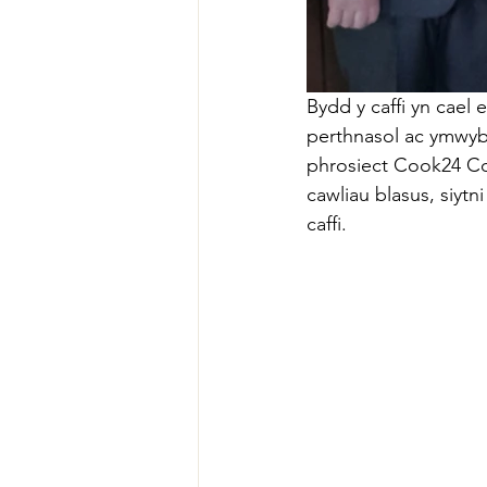
Bydd y caffi yn cael 
perthnasol ac ymwyb
phrosiect Cook24 Col
cawliau blasus, siytn
caffi.